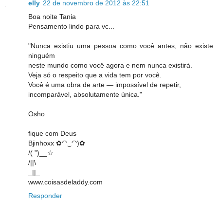
elly
22 de novembro de 2012 às 22:51
Boa noite Tania
Pensamento lindo para vc...
"Nunca existiu uma pessoa como você antes, não existe
ninguém
neste mundo como você agora e nem nunca existirá.
Veja só o respeito que a vida tem por você.
Você é uma obra de arte — impossível de repetir,
incomparável, absolutamente única."
Osho
fique com Deus
Bjinhoxx ✿◠‿◠)✿
/(.”)__☆
/||\
_||_
www.coisasdeladdy.com
Responder