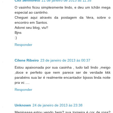
Cici Senhoretti
21 de janeiro de 2013 às 11:35
O vasinho ficou simplesmente lindo, e deu um tchãn mega
especial ao cantinho.
Cheguei aqui através da postagem da Vera, sobre o
encontro em Santos.
Adorei seu blog, viu!!
Bjns
:)
Responder
Cilene Ribeiro
23 de janeiro de 2013 às 00:37
Estou apaixonada por sua casinha , tudo taõ lindo ,meigo
,doce e perfeito que nem parece ser de verdade kkk
parabéns sua lar é realmente encantador bjssss linda noite
pra vc ....
Responder
Unknown
24 de janeiro de 2013 às 23:38
Meninaaaa,estou vendo bem? sua torneira é cor de rosa?